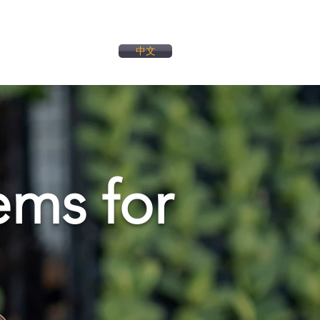
中文
More
ems for