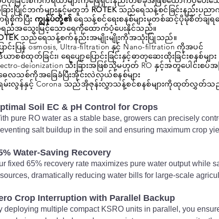
ုပ်ပိုးခြင်းစက်ကိရိယာများကိုဖြေရှင်းနည်းတစ်ခုအဖြစ်ထောက်ပံ့ပေးသ
ခြားပြိုင်ဘက်များနှင့်မတူဘဲ
ROTEK
သည်ရေသန့်စင်ခြင်းနည်းပညာ
ရုံစိုက်ပြီး
ကျွန်ုပ်တို့၏
ရေသန့်စင်ရေးစနစ်များမှတစ်ဆင့်ပိုမိုစိတ်ချ
ရည်အသွေးမြင့်သောရေကိုထောက်ပံ့ပေးနိုင်သည်။
OTEK
သည်ရေသန့်စက်နည်းအမျိုးမျိုးကိုအသုံးပြုသည်။
ောင်းပြန် osmosis, Ultra-filtration နှင့် Nano-filtration ကိုအပင်
ဒီယာစစ်ထုတ်ခြင်း၊ ရေပျော့ပြောင်းခြင်းနှင့်ဓာတုဆေးထိုးခြင်းစနစ်များ
lectro-deionization သီးခြားအဖြစ်သို့မဟုတ် RO နှင့်အတူပေါင်းစပ်အ
ဓေလသစ်ကိုအခြေခံပြီးအိုင်းလဲလှယ်စနစ်များ
ရမ်းလွန်နှင့် Corona သည်အိုဇုန်းလွှာသန့်စင်စနစ်များကိုထုတ်လွှတ်သ
ptimal Soil EC & pH Control for Crops
ith pure RO water as a stable base, growers can precisely contro
reventing salt buildup in the soil and ensuring maximum crop yi
5% Water-Saving Recovery
ur fixed 65% recovery rate maximizes pure water output while sa
sources, dramatically reducing water bills for large-scale agricul
ero Crop Interruption with Parallel Backup
y deploying multiple compact KSRO units in parallel, you ensure 