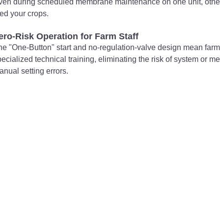
ven during scheduled membrane maintenance on one unit, other
eed your crops.
ero-Risk Operation for Farm Staff
he "One-Button" start and no-regulation-valve design mean farm
pecialized technical training, eliminating the risk of system o
anual setting errors.