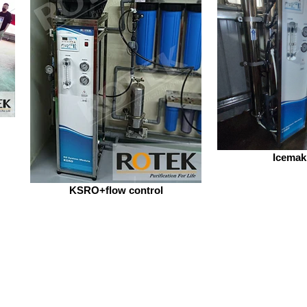
Icemak
KSRO+flow control