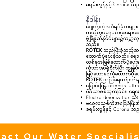
ခရမ်းလွန်နှင့် Corona သည
နိဒါန်း
စျေးကွက်အစီရင်ခံစာမျ
ကတို့တွင်ရေပုလင်းရောင
ဖွံ့ဖြိုးဆဲနိုင်ငံများ၌ကမ္ဘ
သည်။
ROTEK
သည်ပြီးခဲ့သည့်ဆယ
ထောက်ပံ့ပေးခဲ့သည်။ ရေသန့်
တစ်ခုအဖြစ်ထောက်ပံ့ပေးသ
ကိုသာအာရုံစိုက်ပြီး
ကျွန်ုပ
မြင့်သောရေကိုထောက်ပံ့ပေ
ROTEK
သည်ရေသန့်စက်နည်
ပြောင်းပြန် osmosis, Ultra
မီဒီယာစစ်ထုတ်ခြင်း၊ ရေပျေ
Electro-deionization သီ
ဗဓေလသစ်ကိုအခြေခံပြီးအိ
ခရမ်းလွန်နှင့် Corona သည
act Our Water Speciali