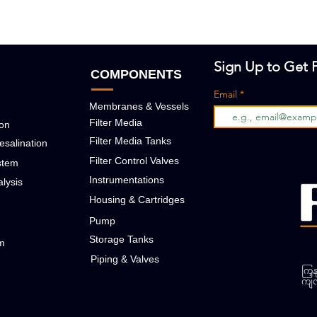
Sign Up to Get P
COMPONENTS
Email
Membranes & Vessels
Filter Media
ion
Filter Media Tanks
esalination
Filter Control Valves
stem
Instrumentations
lysis
Housing & Cartridges
r
Pump
Storage Tanks
em
Piping & Valves
ကြှန
ကျလ