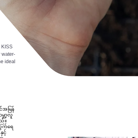
e KISS
 water-
e ideal
်အမြန်
မ္ဘာ့လူ
သည်။
တွက်ရေ
ှင့်