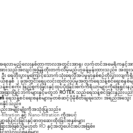
ားအရလာမည့်လေးနှစ်တာကာလအတွင်းအာရှ၊ လက်တင်အမေရိကနှင့်အ
်းအားသည်အလျင်အမြန်တိုးတက်လိမ့်မည်ဟုခန့်မှန်းထားသည်။ အထူးသ
ဘာ့လူ ဦး ရေတိုးပွားမှုကြောင့်သောက်သုံးရေလိုအပ်မှုမှာနှစ်စဉ်တိုးပွားလျက်
်စုနှစ် ၂ ခုအတွင်းရေပုလင်းထုတ်လုပ်မှုအတွက်ရေသန့်စင်ရေးစနစ်မ
်စင်စက်၊ ဖြည့်စွက်ခြင်းနှင့်ထုပ်ပိုးခြင်းစက်ကိရိယာများကိုဖြေရှင်းန
ခြားပြိုင်ဘက်များနှင့်မတူဘဲ
ROTEK
သည်ရေသန့်စင်ခြင်းနည်းပညာ
ု့၏
ရေသန့်စင်ရေးစနစ်များမှတစ်ဆင့်ပိုမိုစိတ်ချရသော၊ အရည်အသွေး
းနိုင်သည်။
းအမျိုးမျိုးကိုအသုံးပြုသည်။
-filtration နှင့် Nano-filtration ကိုအပင်
ာ့ပြောင်းခြင်းနှင့်ဓာတုဆေးထိုးခြင်းစနစ်များ
းခြားအဖြစ်သို့မဟုတ် RO နှင့်အတူပေါင်းစပ်အဖြစ်။
ုင်းလဲလှယ်စနစ်များ