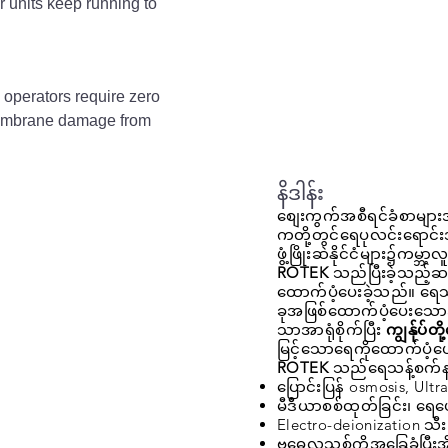
 units keep running to
 operators require zero
r membrane damage from
နိဒါန်း
စျေးကွက်အစီရင်ခံစာမျ
ကတို့တွင်ရေပုလင်းရောင
ဖွံ့ဖြိုးဆဲနိုင်ငံများ၌ကမ္
ROTEK
သည်ပြီးခဲ့သည့်ဆယ
ထောက်ပံ့ပေးခဲ့သည်။ ရေသန့
ခုအဖြစ်ထောက်ပံ့ပေးသောအ
သာအာရုံစိုက်ပြီး
ကျွန်ုပ်တိ
မြင့်သောရေကိုထောက်ပံ့ပေ
ROTEK
သည်ရေသန့်စက်နည်
ပြောင်းပြန် osmosis, Ultra
မီဒီယာစစ်ထုတ်ခြင်း၊ ရေပျေ
Electro-deionization သီ
ဗဓေလသစ်ကိုအခြေခံပြီးအိ