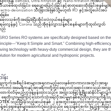
ြောင်းပြန် osmosis, Ultra-filtration နှင့် Nano-filtration ကိုအပင်
ီဒီယာစစ်ထုတ်ခြင်း၊ ရေပျော့ပြောင်းခြင်းနှင့်ဓာတုဆေးထိုးခြင်းစနစ်များ
lectro-deionization သီးခြားအဖြစ်သို့မဟုတ် RO နှင့်အတူပေါင်းစပ်
ဖြစ်။
ဓေလသစ်ကိုအခြေခံပြီးအိုင်းလဲလှယ်စနစ်များ
ရမ်းလွန်နှင့် Corona သည်အိုဇုန်းလွှာသန့်စင်စနစ်များကိုထုတ်လွှတ်
သည်
SRO Series RO systems are specifically designed based on th
rinciple—"Keep It Simple and Smart." Combining high-efficiency
aving technology with heavy-duty commercial design, they are th
lution for modern agricultural and hydroponic projects.
ဒါန်း
ျေးကွက်အစီရင်ခံစာများအရလာမည့်လေးနှစ်တာကာလအတွင်းအာရှ၊
က်တင်အမေရိကနှင့်အာဖရိကတို့တွင်ရေပုလင်းရောင်းအားသည်အလျင
ုးတက်လိမ့်မည်ဟုခန့်မှန်းထားသည်။ အထူးသဖြင့်ဖွံ့ဖြိုးဆဲနိုင်ငံများ၌က
 ရေတိုးပွားမှုကြောင့်သောက်သုံးရေလိုအပ်မှုမှာနှစ်စဉ်တိုးပွားလျက်ရှိ
OTEK
သည်ပြီးခဲ့သည့်ဆယ်စုနှစ် ၂ ခုအတွင်းရေပုလင်းထုတ်လုပ်မှုအ
့်စင်ရေးစနစ်များထောက်ပံ့ပေးခဲ့သည်။ ရေသန့်စင်စက်၊ ဖြည့်စွက်ခြင်းန