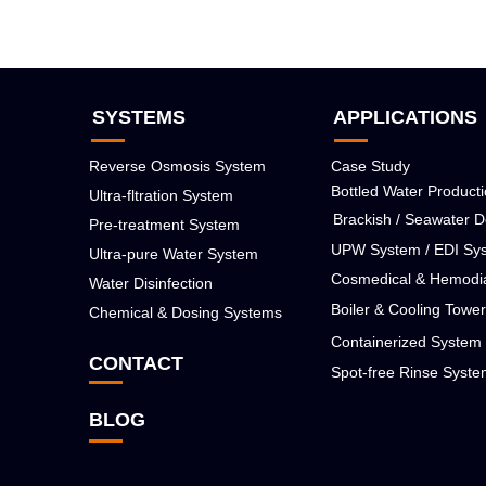
SYSTEMS
APPLICATIONS
Reverse Osmosis System
Case Study
Bottled Water Product
Ultra-fltration System
Brackish / Seawater D
Pre-treatment System
UPW System / EDI Sy
Ultra-pure Water System
Cosmedical & Hemodia
Water Disinfection
Boiler & Cooling Towe
Chemical & Dosing Systems
Containerized System
CONTACT
Spot-free Rinse Syst
BLOG