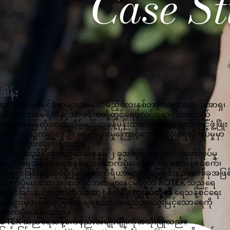
Case S
ိဒါန်း
ျေးကွက်အစီရင်ခံစာများအရလာမည့်လေးနှစ်တာကာလအတွင်းအာရှ၊
က်တင်အမေရိကနှင့်အာဖရိကတို့တွင်ရေပုလင်းရောင်းအားသည်
လျင်အမြန်တိုးတက်လိမ့်မည်ဟုခန့်မှန်းထားသည်။ အထူးသဖြင့်ဖွံ့ဖြိုး
ဲနိုင်ငံများ၌ကမ္ဘာ့လူ ဦး ရေတိုးပွားမှုကြောင့်သောက်သုံးရေလိုအပ်မှုမှာ
ှစ်စဉ်တိုးပွားလျက်ရှိသည်။
OTEK
သည်ပြီးခဲ့သည့်ဆယ်စုနှစ် ၂ ခုအတွင်းရေပုလင်းထုတ်လုပ်မှု
တွက်ရေသန့်စင်ရေးစနစ်များထောက်ပံ့ပေးခဲ့သည်။ ရေသန့်စင်စက်၊
ြည့်စွက်ခြင်းနှင့်ထုပ်ပိုးခြင်းစက်ကိရိယာများကိုဖြေရှင်းနည်းတစ်ခုအဖြစ
ောက်ပံ့ပေးသောအခြားပြိုင်ဘက်များနှင့်မတူဘဲ
ROTEK
သည်ရေ
န့်စင်ခြင်းနည်းပညာကိုသာအာရုံစိုက်ပြီး
ကျွန်ုပ်တို့၏
ရေသန့်စင်ရေး
နစ်များမှတစ်ဆင့်ပိုမိုစိတ်ချရသော၊ အရည်အသွေးမြင့်သောရေကို
ောက်ပံ့ပေးနိုင်သည်။
OTEK
သည်ရေသန့်စက်နည်းအမျိုးမျိုးကိုအသုံးပြုသည်။