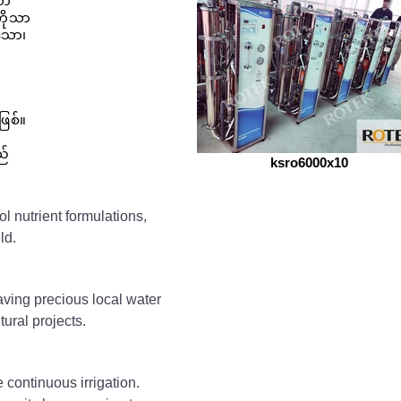
ော
ကိုသာ
ရသော၊
ဖြစ်။
ည်
ksro6000x10
l nutrient formulations,
eld.
ving precious local water
tural projects.
continuous irrigation.