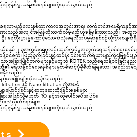
်အိုဇုန်းလွှာသန့်စင်စနစ်များကိုထုတ်လွှတ်သည်
ားအရလာမည့်လေးနှစ်တာကာလအတွင်းအာရှ၊ လက်တင်အမေရိကနှင့်အ
်းအားသည်အလျင်အမြန်တိုးတက်လိမ့်မည်ဟုခန့်မှန်းထားသည်။ အထူးသ
ာ့လူ ဦး ရေတိုးပွားမှုကြောင့်သောက်သုံးရေလိုအပ်မှုမှာနှစ်စဉ်တိုးပွားလျက်ရှိ
်စုနှစ် ၂ ခုအတွင်းရေပုလင်းထုတ်လုပ်မှုအတွက်ရေသန့်စင်ရေးစနစ်မ
စင်စက်၊ ဖြည့်စွက်ခြင်းနှင့်ထုပ်ပိုးခြင်းစက်ကိရိယာများကိုဖြေရှင်းနည
ောအခြားပြိုင်ဘက်များနှင့်မတူဘဲ
ROTEK
သည်ရေသန့်စင်ခြင်းနည်
်တို့၏
ရေသန့်စင်ရေးစနစ်များမှတစ်ဆင့်ပိုမိုစိတ်ချရသော၊ အရည်အသွ
းနိုင်သည်။
းအမျိုးမျိုးကိုအသုံးပြုသည်။
-filtration နှင့် Nano-filtration ကိုအပင်
ာ့ပြောင်းခြင်းနှင့်ဓာတုဆေးထိုးခြင်းစနစ်များ
းခြားအဖြစ်သို့မဟုတ် RO နှင့်အတူပေါင်းစပ်အဖြစ်။
ုင်းလဲလှယ်စနစ်များ
်အိုဇုန်းလွှာသန့်စင်စနစ်များကိုထုတ်လွှတ်သည်
sts