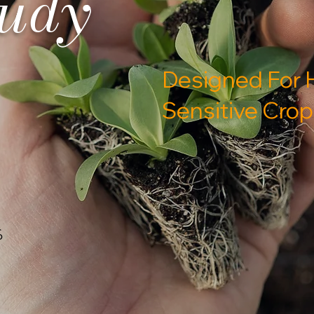
tudy
Designed For 
Sensitive Crop 
်