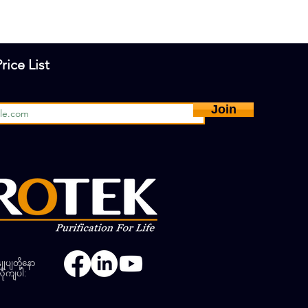
rice List
Join
ျုပျတို့နော
ိုကျပါ: