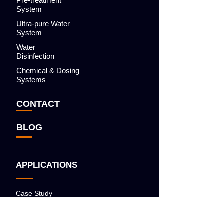
Pre-treatment
System
Ultra-pure Water
System
Water
Disinfection
Chemical & Dosing
Systems
CONTACT
BLOG
APPLICATIONS
Case Study
Bottled Water Production
Brackish / Seawater Desalination