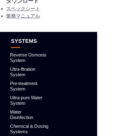
ダウンロード
スペックシート
業務マニュアル
SYSTEMS
Reverse Osmosis
System
Ultra-fltration
System
Pre-treatment
System
Ultra-pure Water
System
Water
Disinfection
Chemical & Dosing
Systems