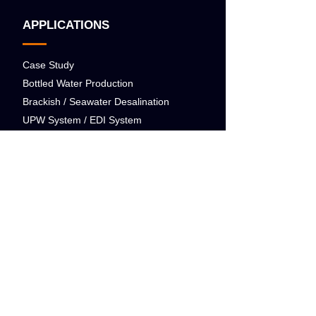
APPLICATIONS
Case Study
Bottled Water Production
Brackish / Seawater Desalination
UPW System / EDI System
Cosmedical & Hemodialysis
Boiler & Cooling Tower
Containerized System
Spot-free Rinse System
COMPONENTS
Membranes & Vessels
Filter Media
Filter Media Tanks